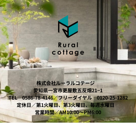
株式会社ルーラルコテージ
愛知県一宮市更屋敷五反畑21−1
TEL 0586-78-4146／
フリーダイヤル 0120-25-1282
定休日／第1火曜日、第3火曜日、毎週水曜日
営業時間／AM10:00〜PM6:00