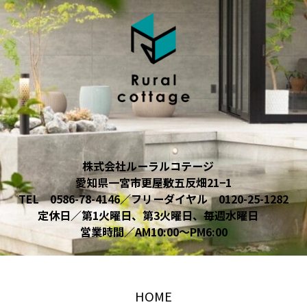
株式会社ルーラルコテージ
愛知県一宮市更屋敷五反畑21−1
TEL 0586-78-4146／
フリーダイヤル 0120-25-1282
定休日／第1火曜日、第3火曜日、毎週水曜日
営業時間／AM10:00〜PM6:00
HOME